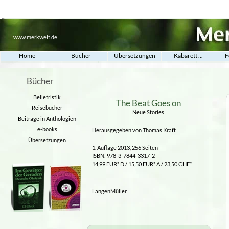
www.merkwelt.de
Home
Bücher
Übersetzungen
Kabarett ...
F
Bücher
Belletristik
The Beat Goes on
Reisebücher
Neue Stories
Beiträge in Anthologien
e-books
Herausgegeben von Thomas Kraft
Übersetzungen
1. Auflage 2013, 256 Seiten
ISBN: 978-3-7844-3317-2
14,99 EUR* D / 15,50 EUR* A / 23,50 CHF*
LangenMüller