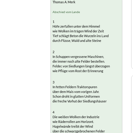
Thomas A. Merk
Abschied vom Lande
1
Höfe zerfallen unter dem Himmel
wie Wolken im trägen Wind der Zeit
Tief schlägt Beton die Wurzeln ins Land
durch Flüsse, Wald und alte Steine
2
In Schuppen vergessene Maschinen,
die immer noch alte Felder bestellen.
Felder, von Siedlungen längst überzogen
wie Pflüge vom Rost der Erinnerung
3
In fetten Feldern Traktorspuren
über dem Mais vom vorigen Jahr.
Schon droht in glatten Uniformen
die freche Vorhut der Siedlungshäuser
4
Die weißen Wolken der Industrie
wie Räderrollen am Horizont.
Hagelwände treibt der Wind
über die schwarzgebrochenen Felder