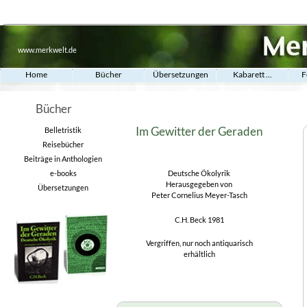
www.merkwelt.de
Home
Bücher
Übersetzungen
Kabarett ...
F
Bücher
Im Gewitter der Geraden
Belletristik
Reisebücher
Beiträge in Anthologien
e-books
Deutsche Ökolyrik
Herausgegeben von
Übersetzungen
Peter Cornelius Meyer-Tasch
C.H. Beck 1981
Vergriffen, nur noch antiquarisch
erhältlich