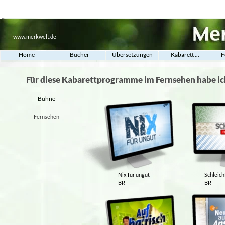
www.merkwelt.de
Home
Bücher
Übersetzungen
Kabarett ...
F
Für diese Kabarettprogramme im Fernsehen habe ich
Bühne
Fernsehen
Nix für ungut
Schleic
BR
BR