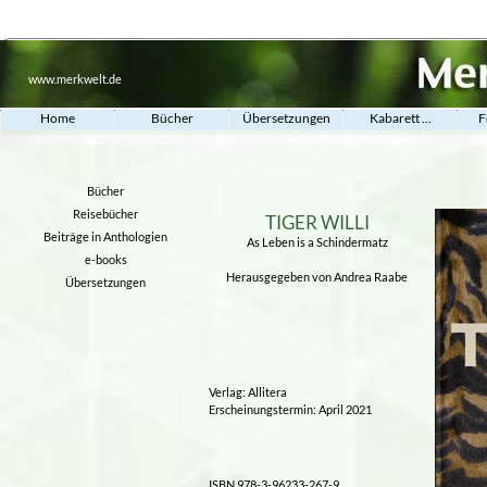
www.merkwelt.de
Home
Bücher
Übersetzungen
Kabarett ...
F
Bücher
Reisebücher
TIGER WILLI
Beiträge in Anthologien
As Leben is a Schindermatz
e-books
Herausgegeben von Andrea Raabe
Übersetzungen
Verlag: Allitera
Erscheinungstermin: April 2021
ISBN 978-3-96233-267-9